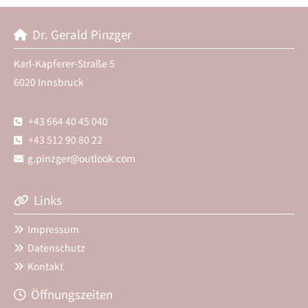
Dr. Gerald Pinzger

Karl-Kapferer-Straße 5
6020 Innsbruck
+43 664 40 45 040

+43 512 90 80 22

g.pinzger@outlook.com

Links

Impressum

Datenschutz

Kontakt

Öffnungszeiten
