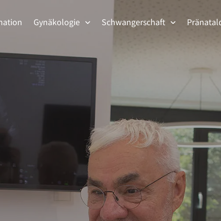
nation
Gynäkologie
Schwangerschaft
Pränatal