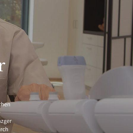
r
ichen
nzger
urch