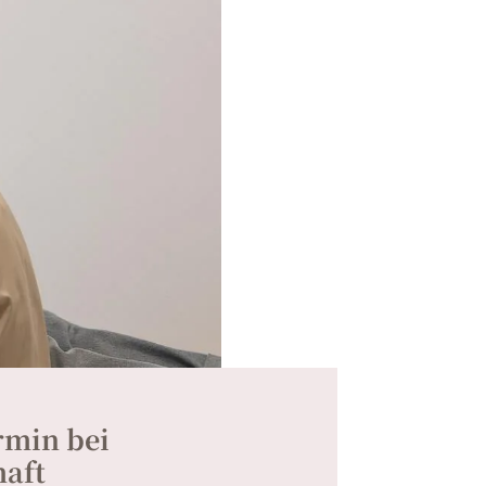
rmin bei
aft